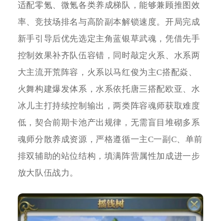
适配零氪、微氪各类养成梯队，能够兼顾推图效
率、竞技场排名与高阶副本解锁速度。开局完成
新手引导后优先选定主角蓝银草武魂，凭借先手
控制效果补齐队伍容错，同时敲定火系、水系两
大主流开荒阵容，火系以马红俊为主C搭配焱、
火舞构建爆发体系，水系依托唐三搭配欧亚、水
冰儿主打持续控制输出，两类阵容魂师获取难度
低，契合前期卡池产出规律，无需盲目堆砌多系
魂师分散养成资源，严格遵循一主C一副C、单前
排双辅助的站位结构，填满阵营属性加成进一步
放大队伍战力。