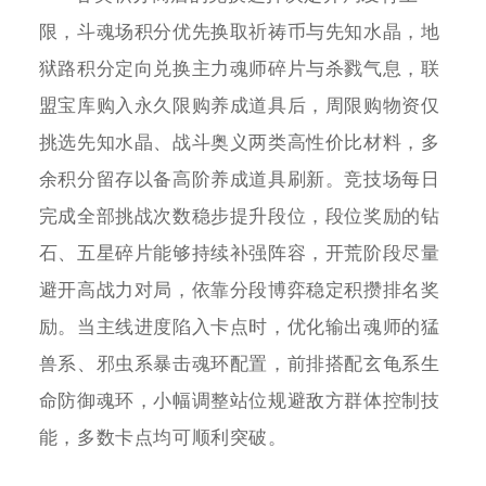
限，斗魂场积分优先换取祈祷币与先知水晶，地
狱路积分定向兑换主力魂师碎片与杀戮气息，联
盟宝库购入永久限购养成道具后，周限购物资仅
挑选先知水晶、战斗奥义两类高性价比材料，多
余积分留存以备高阶养成道具刷新。竞技场每日
完成全部挑战次数稳步提升段位，段位奖励的钻
石、五星碎片能够持续补强阵容，开荒阶段尽量
避开高战力对局，依靠分段博弈稳定积攒排名奖
励。当主线进度陷入卡点时，优化输出魂师的猛
兽系、邪虫系暴击魂环配置，前排搭配玄龟系生
命防御魂环，小幅调整站位规避敌方群体控制技
能，多数卡点均可顺利突破。