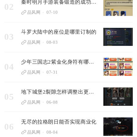
秦时明月手游装备锻造的成功率有多大
02
品风网
07-10
斗罗大陆中的座位是哪里订制的
03
品风网
08-03
少年三国志2紫金化身符有哪些特点
04
品风网
07-31
地下城堡2裂隙怎样调整出更强的阵容
05
品风网
06-08
无尽的拉格朗日能否实现商业化
06
品风网
08-04