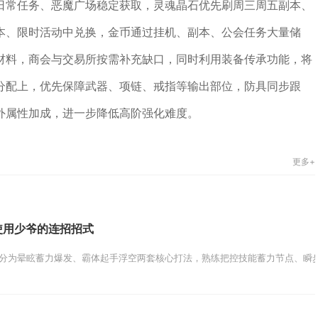
日常任务、恶魔广场稳定获取，灵魂晶石优先刷周三周五副本、
本、限时活动中兑换，金币通过挂机、副本、公会任务大量储
材料，商会与交易所按需补充缺口，同时利用装备传承功能，将
分配上，优先保障武器、项链、戒指等输出部位，防具同步跟
外属性加成，进一步降低高阶强化难度。
更多+
使用少爷的连招招式
分为晕眩蓄力爆发、霸体起手浮空两套核心打法，熟练把控技能蓄力节点、瞬步位