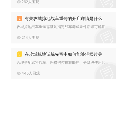
262人围观
有关攻城掠地战车重铸的开启详情是什么
2
攻城掠地战车重铸需满足指定战车养成条件后即可解锁开启，解锁后...
214人围观
在攻城掠地试炼先帝中如何能够轻松过关
3
合理搭配武将战车、严格把控排将顺序、分阶段使用兵符并且全程手...
445人围观