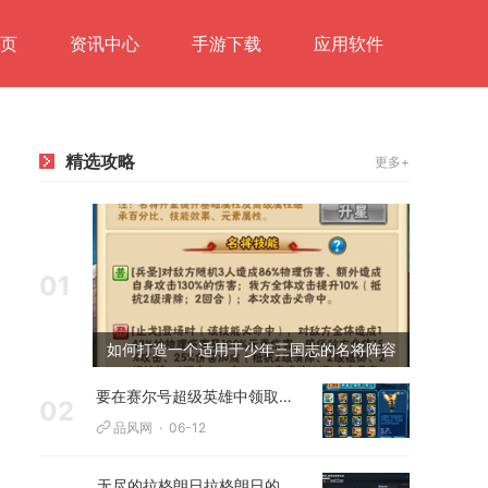
页
资讯中心
手游下载
应用软件
精选攻略
更多+
01
如何打造一个适用于少年三国志的名将阵容
要在赛尔号超级英雄中领取雷伊应该如何操作
02
品风网
06-12
无尽的拉格朗日拉格朗日的最终目的是否存在