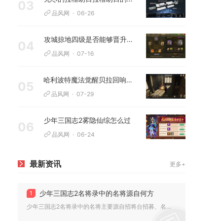
03
品风网
06-26
攻城掠地四级是否能够晋升为五级王朝
04
品风网
07-16
哈利波特魔法觉醒贝拉回响技能能力是什么
05
品风网
07-29
少年三国志2雾隐仙综怎么过
06
品风网
06-24
最新资讯
更多+
少年三国志2名将录中的名将源自何方
1
少年三国志2名将录中的名将主要源自招将台招募、名将传玩法、各...