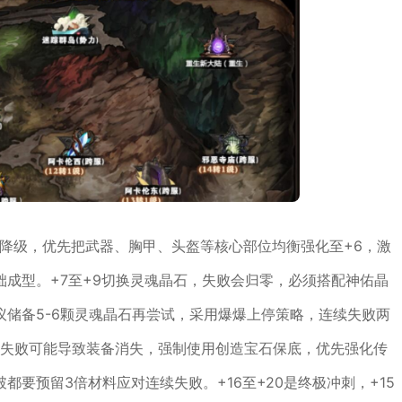
仅降级，优先把武器、胸甲、头盔等核心部位均衡强化至+6，激
成型。+7至+9切换灵魂晶石，失败会归零，必须搭配神佑晶
储备5-6颗灵魂晶石再尝试，采用爆爆上停策略，连续失败两
石，失败可能导致装备消失，强制使用创造宝石保底，优先强化传
要预留3倍材料应对连续失败。+16至+20是终极冲刺，+15