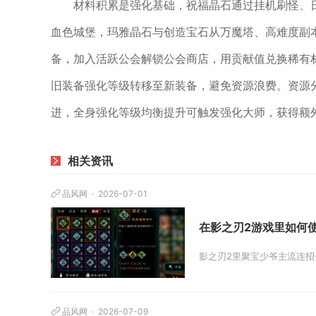
材料积累是强化基础，祝福晶石通过挂机刷怪、
血色城堡，玛雅晶石与创造宝石从万魔塔、高难度副
备，加入活跃公会解锁公会商店，用贡献值兑换稀有
旧装备强化等级转移至新装备，避免资源浪费。资源
进，全身强化等级均衡提升可触发强化大师，获得额
相关资讯
品风网
2026-07-01
在影之刃2游戏里如何
影之刃2里聚宝少爷主流连招
品风网
2026-07-09