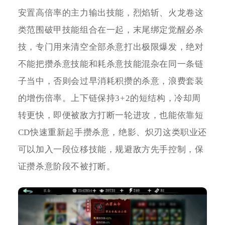
安置高倍率的主力输出技能，烈焰斩、火龙卷这
类范围破甲技能组合在一起，末尾绑定觉醒必杀
技，专门用来清空全部杀意打出极限爆发，绝对
不能把攒杀意技能和耗杀意技能混杂在同一条链
子当中，否则会过早消耗积攒的杀意，浪费套装
的增伤倍率。上下链保持3+2的短结构，冷却周
转更快，即便被敌方打断一轮进攻，也能依靠短
CD快速重新起手攒杀意，绝影、炽刃这类职业还
可以加入一段位移技能，规避敌方先手控制，保
证攒杀意阶段不被打断。