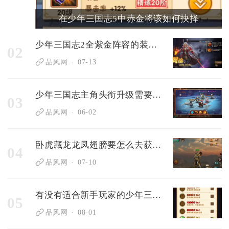
在少年三国志5中赤金将该如何抉择
少年三国志2全紫金阵容的装备选择有什么技巧
02
品风网
07-13
少年三国志主角头衔升级需要多少经验
03
品风网
06-02
卧虎藏龙龙凤翅膀要怎么去获得呢
04
品风网
07-10
有没有适合新手玩家的少年三国志零最新阵容建议
05
品风网
08-01