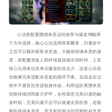
心法搭配要围绕杀意运转效率与爆发增幅两
个方向选择，核心心法选用暗夜飘香，闪避命中
之后可以额外获取杀意值，大幅加快满杀意的速
度，搭配魔堡故人羁绊缩减技能冷却时间，上官
斩心法用来拉高单次爆发的攻击力，这套心法组
合能够完美适配杀意套的循环节奏。实战走位过
程中不要盲目突进贴身作战，利用远距离攒杀意
技能持续消耗敌方护甲，全程留意完美闪避的触
发时机，完美闪避不仅可以规避全部伤害，还能
额外获得杀意值，是没有技能冷却空档时补充资