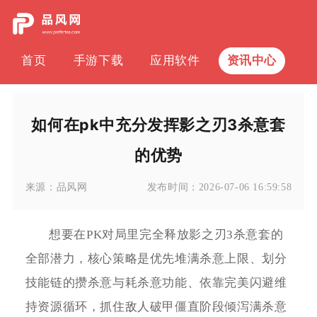
首页
手游下载
应用软件
资讯中心
如何在pk中充分发挥影之刃3杀意套
的优势
来源：
品风网
发布时间：
2026-07-06 16:59:58
想要在PK对局里完全释放影之刃3杀意套的
全部潜力，核心策略是优先堆满杀意上限、划分
技能链的攒杀意与耗杀意功能、依靠完美闪避维
持资源循环，抓住敌人破甲僵直阶段倾泻满杀意