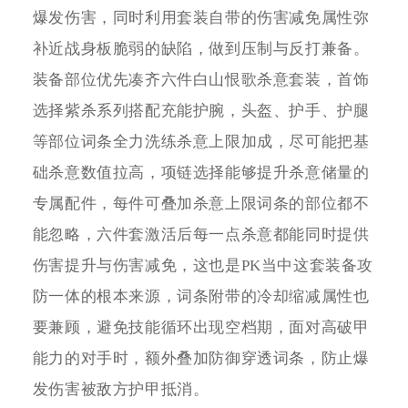
爆发伤害，同时利用套装自带的伤害减免属性弥
补近战身板脆弱的缺陷，做到压制与反打兼备。
装备部位优先凑齐六件白山恨歌杀意套装，首饰
选择紫杀系列搭配充能护腕，头盔、护手、护腿
等部位词条全力洗练杀意上限加成，尽可能把基
础杀意数值拉高，项链选择能够提升杀意储量的
专属配件，每件可叠加杀意上限词条的部位都不
能忽略，六件套激活后每一点杀意都能同时提供
伤害提升与伤害减免，这也是PK当中这套装备攻
防一体的根本来源，词条附带的冷却缩减属性也
要兼顾，避免技能循环出现空档期，面对高破甲
能力的对手时，额外叠加防御穿透词条，防止爆
发伤害被敌方护甲抵消。