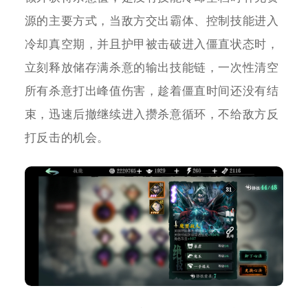
源的主要方式，当敌方交出霸体、控制技能进入
冷却真空期，并且护甲被击破进入僵直状态时，
立刻释放储存满杀意的输出技能链，一次性清空
所有杀意打出峰值伤害，趁着僵直时间还没有结
束，迅速后撤继续进入攒杀意循环，不给敌方反
打反击的机会。