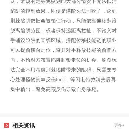
式，常规的定身免疫刻印大部分情况下无法抵消
陷阱的控制效果，即便是满阶灭法司靴子，踩到
荆棘陷阱依旧会被锁住行动，只能依靠连续翻滚
脱离陷阱范围，或者保持远距离拉扯，不踏入对
手铺设陷阱的直线区域。搭配位移技能链的职业
可以提前横向走位，避开对手释放技能的前置方
向，不给对方布置陷阱封锁走位的机会。刷图玩
法完全不用考虑荆棘陷阱带来的阻碍，只需要专
心处理怪物荆棘反伤buff，等闪电特效消失后再
集中输出，避免高额反伤导致自身暴毙。
相关资讯
更多+