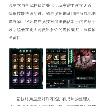
线副本与里武林多层关卡，玩家需要依靠闪避、
位移技能快速穿过。如果误把荆棘陷阱当成地图
障碍物，很容易在竞技对局里低估对手的控场手
段，也会在刷图时做出多余的走位规避，浪费输
出窗口。
竞技对局里应对荆棘陷阱有成熟的处理方