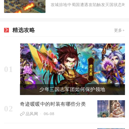
攻城掠地中蜀国遭遇攻陷触发灭国状态时，
精选攻略
更多+
01
少年三国志军团如何保护领地
奇迹暖暖中的时装有哪些分类
02
品风网
06-08