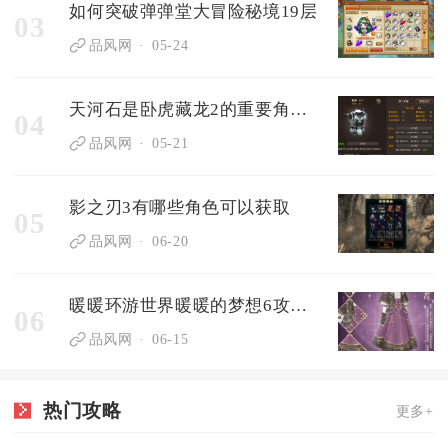
如何突破弹弹堂大冒险秘境19层
03
品风网
05-24
天河石是卧虎藏龙2的重要角色吗
04
品风网
05-21
影之刃3有哪些角色可以获取
05
品风网
06-20
暖暖环游世界暖暖的梦想6攻略中有没有刷图技巧
06
品风网
06-15
热门攻略
更多+