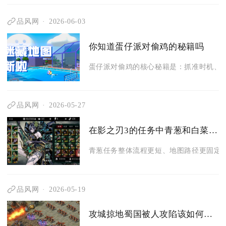
品风网
2026-06-03
你知道蛋仔派对偷鸡的秘籍吗
蛋仔派对偷鸡的核心秘籍是：抓准时机、巧
品风网
2026-05-27
在影之刃3的任务中青葱和白菜哪个更好做
青葱任务整体流程更短、地图路径更固定、
品风网
2026-05-19
攻城掠地蜀国被人攻陷该如何应对灭国之殇