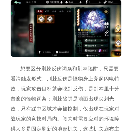
想要区分荆棘反伤词条和荆棘陷阱，只需要
看清触发形式。荆棘反伤是怪物身上亮起闪电特
效，玩家攻击目标就会吃到反伤，是副本里十分
普遍的怪物词条；荆棘陷阱是地面出现尖刺光
效，只有踩中区域才会被控制，仅出现在玩家对
战玩家的竞技对局内。闯关时需要应对的环境障
碍大多是固定刷新的地形机关，这些机关遍布主