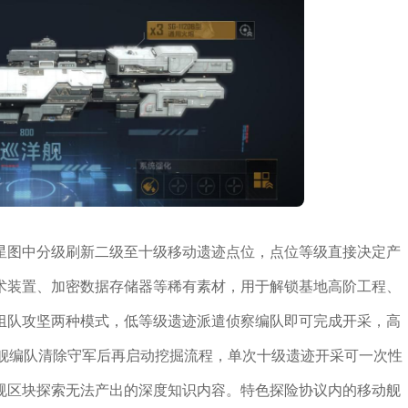
星图中分级刷新二级至十级移动遗迹点位，点位等级直接决定产
术装置、加密数据存储器等稀有素材，用于解锁基地高阶工程、
组队攻坚两种模式，低等级遗迹派遣侦察编队即可完成开采，高
洋舰编队清除守军后再启动挖掘流程，单次十级遗迹开采可一次性
规区块探索无法产出的深度知识内容。特色探险协议内的移动舰