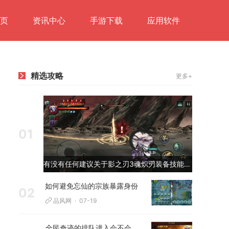
页
资讯中心
手游下载
应用软件
精选攻略
更多+
01
有没有任何建议关于影之刃3魂炽刃装备技能的搭配选择
如何避免忘仙的宗族暴露身份
02
品风网
07-19
全民奇迹的排队进入会不会影响游戏体验