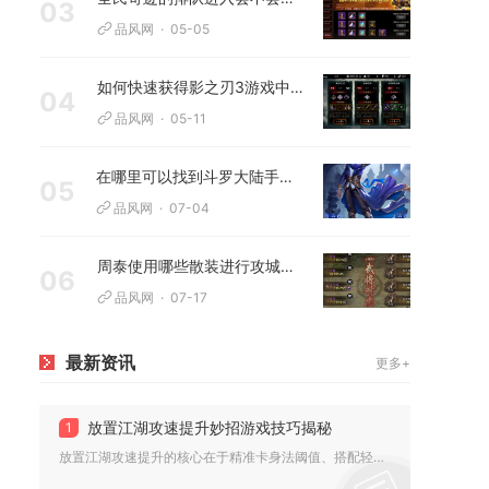
03
品风网
05-05
如何快速获得影之刃3游戏中的破军令
04
品风网
05-11
在哪里可以找到斗罗大陆手游礼包
05
品风网
07-04
周泰使用哪些散装进行攻城掠地
06
品风网
07-17
最新资讯
更多+
放置江湖攻速提升妙招游戏技巧揭秘
1
放置江湖攻速提升的核心在于精准卡身法阈值、搭配轻量化神兵、叠...