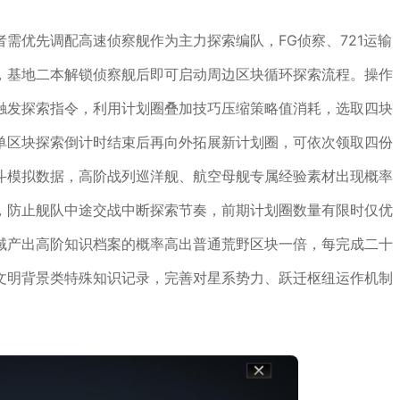
需优先调配高速侦察舰作为主力探索编队，FG侦察、721运输
，基地二本解锁侦察舰后即可启动周边区块循环探索流程。操作
触发探索指令，利用计划圈叠加技巧压缩策略值消耗，选取四块
单区块探索倒计时结束后再向外拓展新计划圈，可依次领取四份
斗模拟数据，高阶战列巡洋舰、航空母舰专属经验素材出现概率
，防止舰队中途交战中断探索节奏，前期计划圈数量有限时仅优
域产出高阶知识档案的概率高出普通荒野区块一倍，每完成二十
文明背景类特殊知识记录，完善对星系势力、跃迁枢纽运作机制