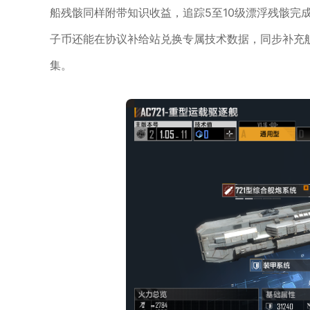
船残骸同样附带知识收益，追踪5至10级漂浮残骸完
子币还能在协议补给站兑换专属技术数据，同步补充
集。