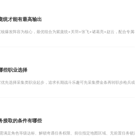
庞统才能有最高输出
核爆发阵容为核心，最优组合为紫庞统+关羽+张飞+诸葛亮+赵云，配合专属神
哪些职业选择
优先选择采集类职业起步，追求长期战斗乐趣可先采集攒金条再转职步枪兵或病
务接取的条件有哪些
需满足角色等级达标、解锁奇遇任务权限、前往指定地图区域、无前置任务锁定及