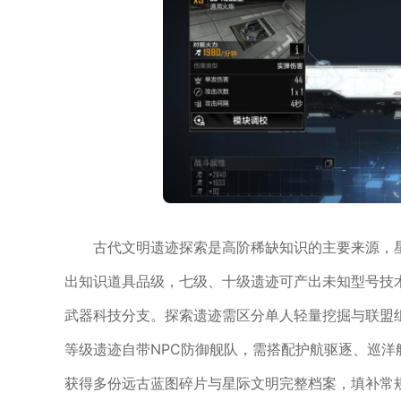
古代文明遗迹探索是高阶稀缺知识的主要来源，
出知识道具品级，七级、十级遗迹可产出未知型号技
武器科技分支。探索遗迹需区分单人轻量挖掘与联盟
等级遗迹自带NPC防御舰队，需搭配护航驱逐、巡
获得多份远古蓝图碎片与星际文明完整档案，填补常