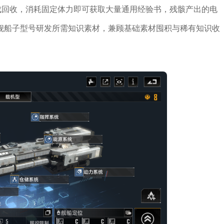
成回收，消耗固定体力即可获取大量通用经验书，残骸产出的电
舰船子型号研发所需知识素材，兼顾基础素材囤积与稀有知识收