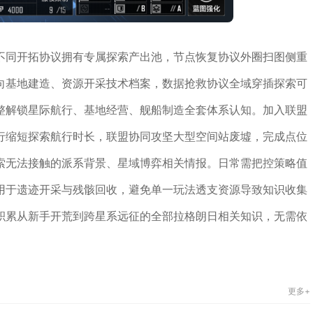
不同开拓协议拥有专属探索产出池，节点恢复协议外圈扫图侧重
向基地建造、资源开采技术档案，数据抢救协议全域穿插探索可
整解锁星际航行、基地经营、舰船制造全套体系认知。加入联盟
行缩短探索航行时长，联盟协同攻坚大型空间站废墟，完成点位
索无法接触的派系背景、星域博弈相关情报。日常需把控策略值
用于遗迹开采与残骸回收，避免单一玩法透支资源导致知识收集
积累从新手开荒到跨星系远征的全部拉格朗日相关知识，无需依
更多+