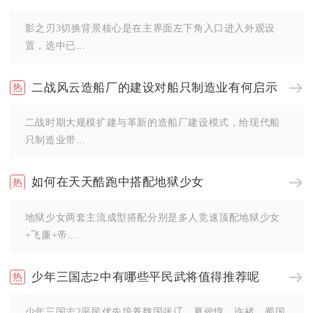
影之刃3切换背景核心是在主界面左下角入口进入外观设
置，选中已...
二战风云造船厂的建设对船只制造业有何启示
二战时期大规模扩建与革新的造船厂建设模式，给现代船
只制造业带...
如何在天天酷跑中搭配地狱少女
地狱少女两套主流成型搭配分别是多人竞速顶配地狱少女
+飞廉+帝...
少年三国志2中有哪些平民武将值得推荐呢
少年三国志2平民优先培养魏国张辽、夏侯惇、许褚，蜀国