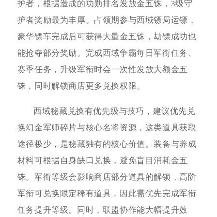
护者，根据造成的功勋排名发放金五铢，3级守
护者奖励最为丰厚。占领期参与西域镖局运镖，
豪华镖车完成后可获得大量金五铢，劫镖成功也
能抢夺部分奖励。完成西域争霸每日军衔任务、
赛季任务，升级军衔时会一次性发放大额金五
铢，同时解锁商店更多兑换权限。
西域秘藏兑换有优先级与技巧，建议优先兑
换幻金军师碎片与核心名将资源，这类道具获取
途径极少，是秘藏独有的核心价值。装备与养成
材料可根据自身缺口兑换，避免盲目消耗金五
铢。军衔等级会影响商店部分道具的解锁，高阶
军衔可兑换限定稀有道具，因此需优先完成军衔
任务提升等级。同时，联盟协作能大幅提升效