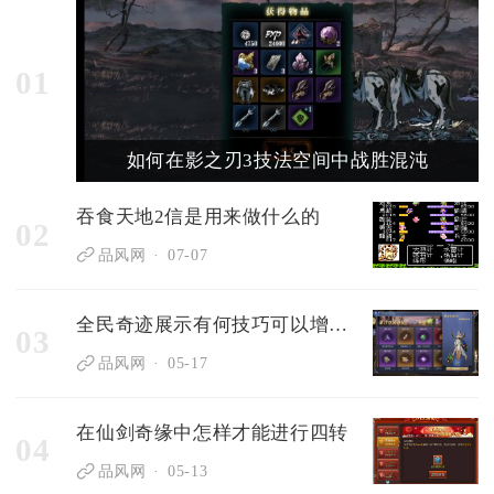
01
如何在影之刃3技法空间中战胜混沌
吞食天地2信是用来做什么的
02
品风网
07-07
全民奇迹展示有何技巧可以增加神迹点的数量
03
品风网
05-17
在仙剑奇缘中怎样才能进行四转
04
品风网
05-13