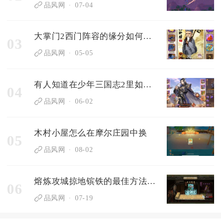
品风网
07-04
大掌门2西门阵容的缘分如何安排
03
品风网
05-05
有人知道在少年三国志2里如何获得稻草吗
04
品风网
06-02
木村小屋怎么在摩尔庄园中换
05
品风网
08-02
熔炼攻城掠地镔铁的最佳方法是什么
06
品风网
07-19