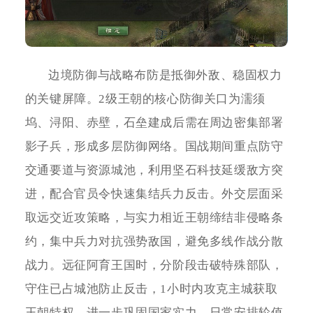
边境防御与战略布防是抵御外敌、稳固权力
的关键屏障。2级王朝的核心防御关口为濡须
坞、浔阳、赤壁，石垒建成后需在周边密集部署
影子兵，形成多层防御网络。国战期间重点防守
交通要道与资源城池，利用坚石科技延缓敌方突
进，配合官员令快速集结兵力反击。外交层面采
取远交近攻策略，与实力相近王朝缔结非侵略条
约，集中兵力对抗强势敌国，避免多线作战分散
战力。远征阿育王国时，分阶段击破特殊部队，
守住已占城池防止反击，1小时内攻克主城获取
王朝特权，进一步巩固国家实力。日常安排轮值