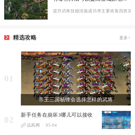
提升武将技能洗炼成功率主要依靠四类实操
精选攻略
更多+
01
帝王三国杨锋会选择怎样的武将
新手任务在崩坏3哪儿可以接收
02
品风网
05-04