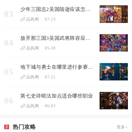
少年三国志2吴国陆逊应该怎么组阵容
03
品风网
07-23
放开那三国3吴国武将阵容应该注意哪些关键点
04
品风网
05-28
地下城与勇士在哪里进行参赛者筛选
05
品风网
07-21
第七史诗暗法加点适合哪些职业
06
品风网
06-03
热门攻略
更多+