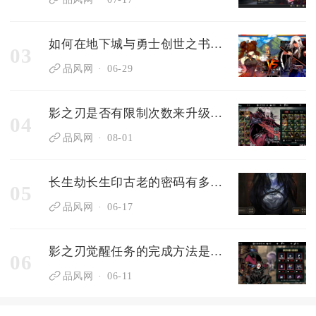
如何在地下城与勇士创世之书92中获得更多装备
03
品风网
06-29
影之刃是否有限制次数来升级魔天武器
04
品风网
08-01
长生劫长生印古老的密码有多少人曾试图破解
05
品风网
06-17
影之刃觉醒任务的完成方法是什么
06
品风网
06-11