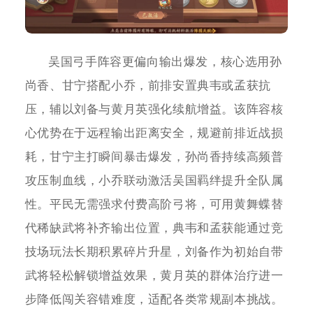
吴国弓手阵容更偏向输出爆发，核心选用孙
尚香、甘宁搭配小乔，前排安置典韦或孟获抗
压，辅以刘备与黄月英强化续航增益。该阵容核
心优势在于远程输出距离安全，规避前排近战损
耗，甘宁主打瞬间暴击爆发，孙尚香持续高频普
攻压制血线，小乔联动激活吴国羁绊提升全队属
性。平民无需强求付费高阶弓将，可用黄舞蝶替
代稀缺武将补齐输出位置，典韦和孟获能通过竞
技场玩法长期积累碎片升星，刘备作为初始自带
武将轻松解锁增益效果，黄月英的群体治疗进一
步降低闯关容错难度，适配各类常规副本挑战。