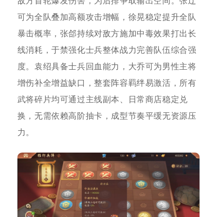
敌方首轮爆发伤害，为后排争取输出空间。张辽
可为全队叠加高额攻击增幅，徐晃稳定提升全队
暴击概率，张郃持续对敌方施加中毒效果打出长
线消耗，于禁强化士兵整体战力完善队伍综合强
度。袁绍具备士兵回血能力，大乔可为男性主将
增伤补全增益缺口，整套阵容羁绊易激活，所有
武将碎片均可通过主线副本、日常商店稳定兑
换，无需依赖高阶抽卡，成型节奏平缓无资源压
力。