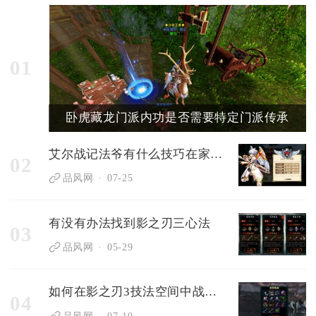
01
卧虎藏龙门派内功是否需要特定门派传承
艾尔战记法爷有什么技巧在家族极限塔中轻松过关
02
品风网
07-25
有没有办法找到影之刃三心法
03
品风网
05-29
如何在影之刃3技法空间中战胜混沌
04
品风网
07-10