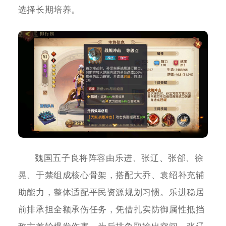
选择长期培养。
魏国五子良将阵容由乐进、张辽、张郃、徐
晃、于禁组成核心骨架，搭配大乔、袁绍补充辅
助能力，整体适配平民资源规划习惯。乐进稳居
前排承担全额承伤任务，凭借扎实防御属性抵挡