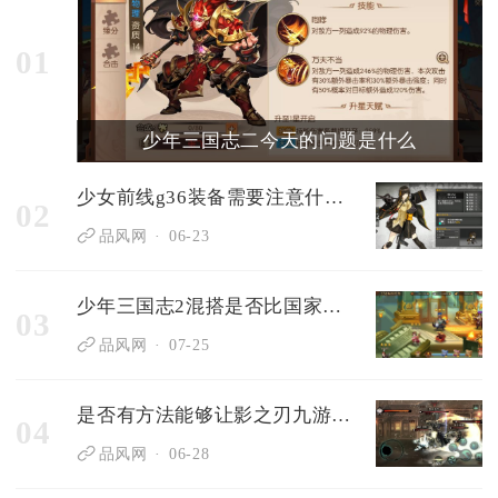
01
少年三国志二今天的问题是什么
少女前线g36装备需要注意什么搭配技巧
02
品风网
06-23
少年三国志2混搭是否比国家队更可靠
03
品风网
07-25
是否有方法能够让影之刃九游技能辅助去除技能cd时间
04
品风网
06-28