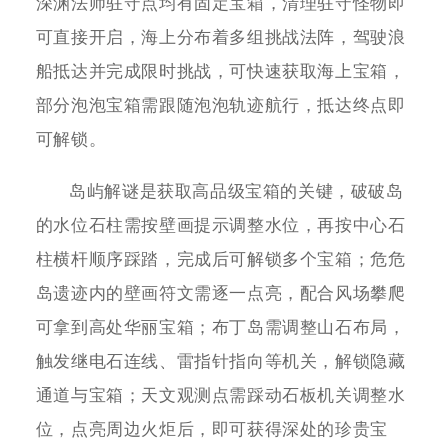
深渊法师驻守点均有固定宝箱，清理驻守怪物即
可直接开启，海上分布着多组挑战法阵，驾驶浪
船抵达并完成限时挑战，可快速获取海上宝箱，
部分泡泡宝箱需跟随泡泡轨迹航行，抵达终点即
可解锁。
岛屿解谜是获取高品级宝箱的关键，破破岛
的水位石柱需按壁画提示调整水位，再按中心石
柱横杆顺序踩踏，完成后可解锁多个宝箱；危危
岛遗迹内的壁画符文需逐一点亮，配合风场攀爬
可拿到高处华丽宝箱；布丁岛需调整山石布局，
触发继电石连线、雷指针指向等机关，解锁隐藏
通道与宝箱；天文观测点需踩动石板机关调整水
位，点亮周边火炬后，即可获得深处的珍贵宝