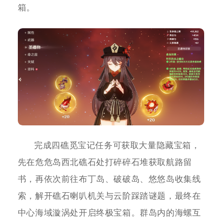
箱。
完成四礁觅宝记任务可获取大量隐藏宝箱，
先在危危岛西北礁石处打碎碎石堆获取航路留
书，再依次前往布丁岛、破破岛、悠悠岛收集线
索，解开礁石喇叭机关与云阶踩踏谜题，最终在
中心海域漩涡处开启终极宝箱。群岛内的海螺互