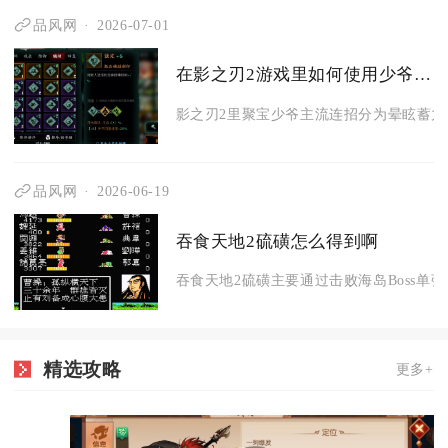
品风网
2026-07-01
在影之刃2游戏里如何使用少爷的连招招式
影之刃2里聚宝少爷主流连招分为晕眩蓄力爆
品风网
2026-06-19
吞食天地2硫磺怎么得到啊
吞食天地2硫磺主要通过击败海岛Boss单弥
精选攻略
更多+