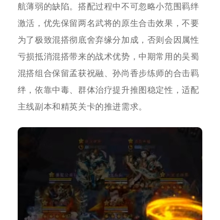
航薄弱的缺陷。搭配过程中不可忽略小范围羁绊
激活，优先保留两名武将的原生合击效果，不要
为了极致混搭彻底舍弃缘分加成，否则会因属性
亏损抵消混搭带来的战术优势，中期常用的吴蜀
混搭组合保留孟获祝融、孙尚香步练师的合击羁
绊，依靠中毒、群体治疗提升推图稳定性，适配
主线副本和精英关卡的推进需求。