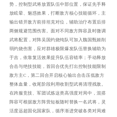
势，控制型武将放置队伍中部位置，保证先手释
放眩晕、魅惑效果，打断敌方核心技能循环，主
输出错开敌方前排坦克对位，辅助治疗布置后排
两侧规避范围伤害。面对不同敌方阵容及时微调
武将配置，对阵吴国灼烧纯队可加入魏国甄姬削
弱灼烧伤害，应对群雄极限爆发队伍替换辅助为
于吉，依靠复活效果提升队伍容错率；手动释放
合击与绝技技能，首回合优先打出控制技能限制
敌方主C，第二回合开启核心输出合击压低敌方
整体血量，收尾阶段利用收割型武将清理残敌。
在跨服竞技、军团试炼这类高强度对局中，混搭
阵容可根据敌方阵营短板随时替换一名武将，灵
活度远超固化国家队，循序渐进突破各类对局难