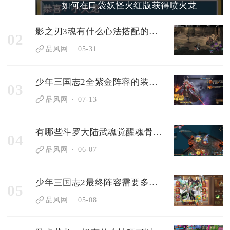
如何在口袋妖怪火红版获得喷火龙
影之刃3魂有什么心法搭配的建议吗
02
品风网
05-31
少年三国志2全紫金阵容的装备选择有什么技巧
03
品风网
07-13
有哪些斗罗大陆武魂觉醒魂骨技能值得推荐
04
品风网
06-07
少年三国志2最终阵容需要多久才能培养
05
品风网
05-08