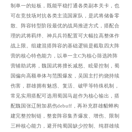
制单一的短板，既能平稳打通各类副本关卡，也
可在竞技场对抗各类主流国家队，是武将储备零
散、阵容转型阶段最优的战局推进方式，搭配合
理的武将羁绊、神兵兵符配置可大幅拉高整体作
战上限。组建混搭阵容的基础逻辑是截取四大阵
营的核心特色能力，以单一主C为核心筛选跨阵
营辅助武将，魏国武将擅长减怒、眩晕控制，蜀
国偏向高额单体与范围爆发，吴国主打灼烧持续
伤害，群雄拥有魅惑、复活、破甲等特殊机制，
常见实用搭配可选用蜀国马超作为核心输出，搭
配魏国张辽附加易伤debuff，再补充群雄貂蝉构
建完整控制链，整套阵容集齐爆发、增伤、限制
三种核心能力，避开纯蜀国缺少控制、纯群雄续