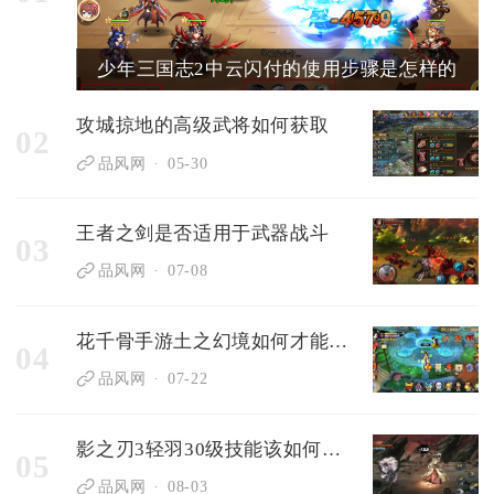
少年三国志2中云闪付的使用步骤是怎样的
攻城掠地的高级武将如何获取
02
品风网
05-30
王者之剑是否适用于武器战斗
03
品风网
07-08
花千骨手游土之幻境如何才能获得满分评价
04
品风网
07-22
影之刃3轻羽30级技能该如何搭配
05
品风网
08-03