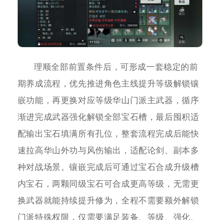
理顺全部前置条件后，可形成一套稳定的前
期养成流程，优先推进角色主线提升等级解锁镶
嵌功能，再更换对应等级华山门派主武器，循序
渐进完成武器强化解锁全部宝石槽，最后囤积适
配输出宝石填满所有孔位，整套流程完成后能快
速拉高华山外功与风伤输出，适配论剑、副本多
种对战场景。镶嵌完成后可通过宝石合成升级槽
内宝石，两颗同级宝石可合成更高等级，无需更
换武器就能持续提升修为，全程不需要额外解锁
门派特殊权限，仅需要满足装备、等级、强化、