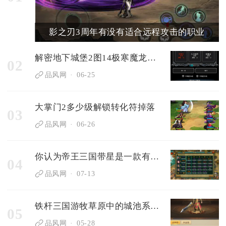
影之刃3周年有没有适合远程攻击的职业
解密地下城堡2图14极寒魔龙的打法
02
品风网
06-25
大掌门2多少级解锁转化符掉落
03
品风网
06-26
你认为帝王三国带星是一款有趣的游戏吗
04
品风网
07-13
铁杆三国游牧草原中的城池系统如何运作
05
品风网
05-28