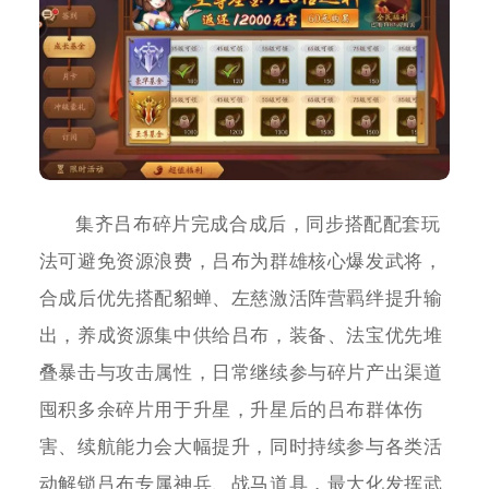
集齐吕布碎片完成合成后，同步搭配配套玩
法可避免资源浪费，吕布为群雄核心爆发武将，
合成后优先搭配貂蝉、左慈激活阵营羁绊提升输
出，养成资源集中供给吕布，装备、法宝优先堆
叠暴击与攻击属性，日常继续参与碎片产出渠道
囤积多余碎片用于升星，升星后的吕布群体伤
害、续航能力会大幅提升，同时持续参与各类活
动解锁吕布专属神兵、战马道具，最大化发挥武