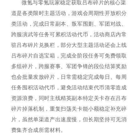
微氪与零氪玩家稳定获取吕布碎片的核心渠
道是各类限时主题活动，游戏会周期性开放积分
类活动，完成日常副本、叛军围剿、军团对战、
跨服演武等任务可累积活动代币，活动商店内常
驻吕布碎片兑换栏，部分大型主题活动还会上线
吕布碎片自选宝箱，完成全阶段任务可免费领取
多组碎片，跨服赛事、军团争锋的段位结算奖励
也会批量发放碎片，日常需稳定完成每日、每周
任务囤积活动代币，避免活动结束代币清零造成
资源浪费，同时主线精英副本特定关卡存在吕布
碎片掉落机制，重复扫荡关卡能小额稳定补充碎
片，虽然单渠道产出速度慢，但长期坚持可无消
费集齐合成所需材料。