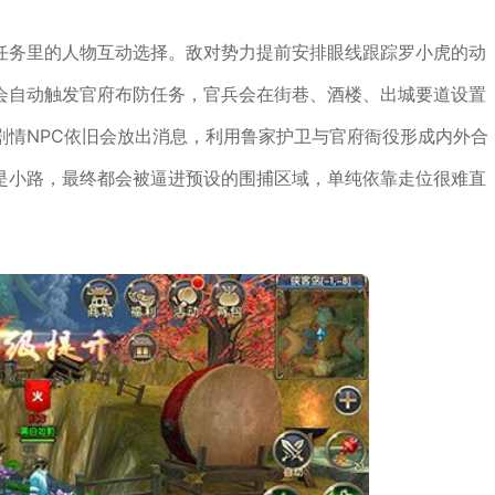
任务里的人物互动选择。敌对势力提前安排眼线跟踪罗小虎的动
会自动触发官府布防任务，官兵会在街巷、酒楼、出城要道设置
剧情NPC依旧会放出消息，利用鲁家护卫与官府衙役形成内外合
是小路，最终都会被逼进预设的围捕区域，单纯依靠走位很难直