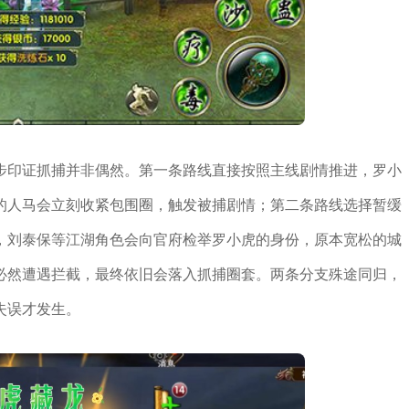
步印证抓捕并非偶然。第一条路线直接按照主线剧情推进，罗小
的人马会立刻收紧包围圈，触发被捕剧情；第二条路线选择暂缓
，刘泰保等江湖角色会向官府检举罗小虎的身份，原本宽松的城
必然遭遇拦截，最终依旧会落入抓捕圈套。两条分支殊途同归，
失误才发生。