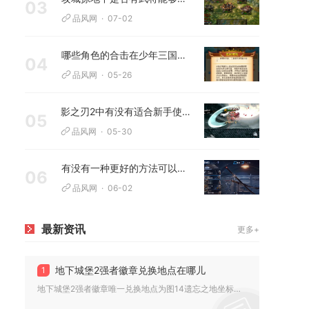
03
品风网
07-02
哪些角色的合击在少年三国志中非常强大
04
品风网
05-26
影之刃2中有没有适合新手使用的人物
05
品风网
05-30
有没有一种更好的方法可以在鬼泣巅峰之战中抽取人物
06
品风网
06-02
最新资讯
更多+
地下城堡2强者徽章兑换地点在哪儿
1
地下城堡2强者徽章唯一兑换地点为图14遗忘之地坐标（29,3...