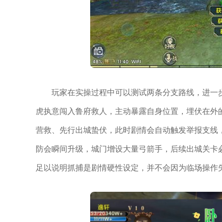
玩家在实操过程中可以测试两条分支路线，进一
虎执意闯入鲁府救人，主动暴露自身位置，埋伏在外
营救、先行出城蛰伏，此时剧情会自动触发举报支线
防会瞬间升级，城门增设大量弓箭手，后续出城关卡
足以说明抓捕是剧情硬性设定，并不会因为临场操作