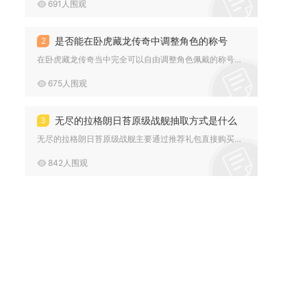
691人围观
是否能在卧虎藏龙传奇中调整角色的称号
2
在卧虎藏龙传奇当中完全可以自由调整角色佩戴的称号，只要拥有对...
675人围观
无尽的拉格朗日苔原级战舰抽取方式是什么
3
无尽的拉格朗日苔原级战舰主要通过推荐礼包直接购买专属档案、常...
842人围观