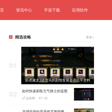
页
资讯中心
手游下载
应用软件
精选攻略
更多+
01
卧虎藏龙2踏雪马的剧情发展是否出乎意料
如何快速刷取元气骑士的蓝图
02
品风网
07-25
攻城掠地中是否有武将能够打败幻影