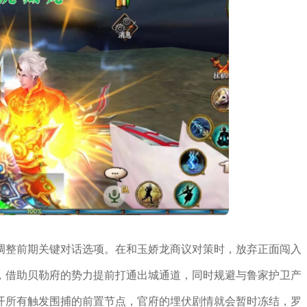
调整前期关键对话选项。在和玉娇龙商议对策时，放弃正面闯入
，借助贝勒府的势力提前打通出城通道，同时规避与鲁家护卫产
开所有触发围捕的前置节点，官府的埋伏剧情就会暂时冻结，罗