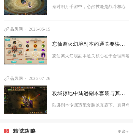
秦时明月手游中，必然技能是战斗核心，涵
品风网
2026-05-15
忘仙离火幻境副本的通关要诀有哪些
忘仙离火幻境副本通关核心在于合理阵容搭
品风网
2026-07-26
攻城掠地中陆逊副本套装与其他装备的区别是什么
陆逊副本专属适配套装以真霸下、真灵龟两
精选攻略
更多+