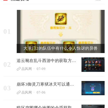
01
大掌门2的队伍中有什么令人惊讶的异兽
追云靴在乱斗西游中的获取方式是什么
02
品风网
07-09
崩坏3御灵刀寒狱冰天可以通过什么方式得到
03
品风网
07-06
暗区突围哪个地图的金币获取效果好