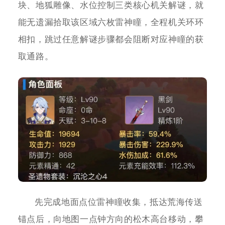
块、地狐雕像、水位控制三类核心机关解谜，就
能无遗漏拾取该区域六枚雷神瞳，全程机关环环
相扣，跳过任意解谜步骤都会阻断对应神瞳的获
取通路。
先完成地面点位雷神瞳收集，抵达荒海传送
锚点后，向地图一点钟方向的松木高台移动，攀