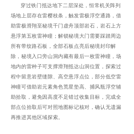
穿过铁门抵达地下二层深处，恒常机关阵列
场地上层存在雷樱枝条，触发雷极浮空通路，借
助雷极滑翔至秘境千门虚舟顶部岩石，岩石上方
悬浮第五枚雷神瞳；解锁秘境大门需要踩踏周边
所有带纹路石板，全部石板点亮后秘境封印解
除，秘境入口旁山洞内藏有最后一枚雷神瞳，场
地内的雷种子可支撑滑翔抵达山洞位置，探索过
程中留意岩壁缝隙、高空悬浮点位，部分低空雷
神瞳可借助岩元素角色荒星垫高、捕风瓶浮空辅
助拾取，避免因高度不足错过收集目标，完成全
部点位拾取后可对照地图标记核对，确认无遗漏
再推进其他区域探索。