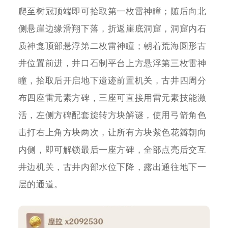
爬至树冠顶端即可拾取第一枚雷神瞳；随后向北
侧悬崖边缘滑翔下落，折返崖底洞窟，洞窟内石
质神龛顶部悬浮第二枚雷神瞳；朝着荒海圆形古
井位置前进，井口石制平台上方悬浮第三枚雷神
瞳，拾取后开启地下遗迹前置机关，古井四周分
布四座雷元素方碑，三座可直接用雷元素技能激
活，左侧方碑配套旋转方块解谜，使用弓箭角色
击打右上角方块两次，让所有方块紫色花瓣朝向
内侧，即可解锁最后一座方碑，全部点亮后交互
井边机关，古井内部水位下降，露出通往地下一
层的通道。