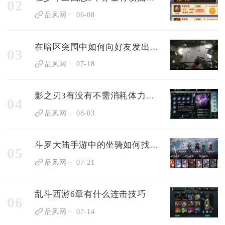
02
品风网
06-08
在暗区突围中如何向好友发出组队游戏邀请
03
品风网
07-18
影之刃3有没有不需消耗体力的技巧
04
品风网
08-03
斗罗大陆手游中的坐骑如何找寻和驯服
05
品风网
07-21
乱斗西游6章有什么连击技巧
06
品风网
07-14