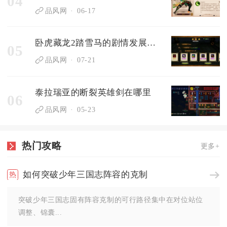
04
品风网
06-17
卧虎藏龙2踏雪马的剧情发展是否出乎意料
05
品风网
07-21
泰拉瑞亚的断裂英雄剑在哪里
06
品风网
05-23
热门攻略
更多+
如何突破少年三国志阵容的克制
突破少年三国志固有阵容克制的可行路径集中在对位站位
调整、锦囊...