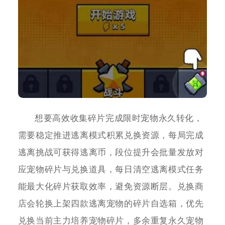
想要高效收集碎片完成限时宠物永久转化，
需要稳定推进逃离模式积累兑换资源，每局完成
逃离挑战可获得逃离币，段位提升会批量发放对
应宠物碎片与兑换道具，每日清空逃离模式任务
能最大化碎片获取效率，避免资源断层。兑换商
店会轮换上架四款逃离宠物的碎片自选箱，优先
兑换当前主力培养宠物碎片，多余重复永久宠物