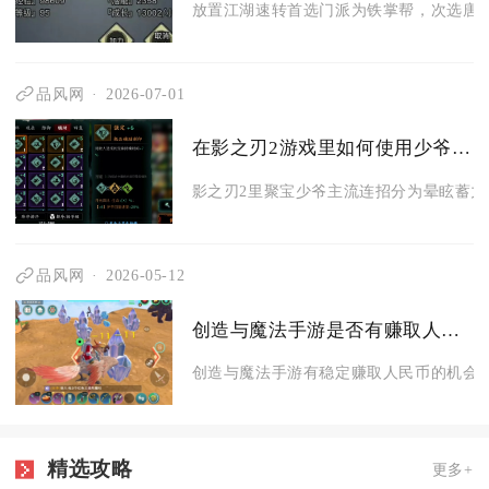
放置江湖速转首选门派为铁掌帮，次选唐门
品风网
2026-07-01
在影之刃2游戏里如何使用少爷的连招招式
影之刃2里聚宝少爷主流连招分为晕眩蓄力爆
品风网
2026-05-12
创造与魔法手游是否有赚取人民币的机会
创造与魔法手游有稳定赚取人民币的机会，
精选攻略
更多+