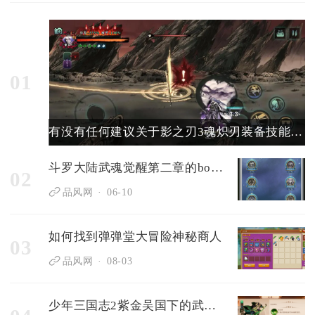
01
有没有任何建议关于影之刃3魂炽刃装备技能的搭配选择
斗罗大陆武魂觉醒第二章的boss有多强准备该如何应对
02
品风网
06-10
如何找到弹弹堂大冒险神秘商人
03
品风网
08-03
少年三国志2紫金吴国下的武将有哪些特殊技能