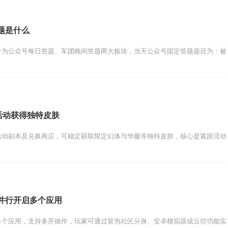
题是什么
为公众号每日答题、军团晚间答题两大板块，当天公众号固定答题题目为：被羌
活动获得独特皮肤
动副本及兑换商店，可稳定获取限定幻体与华服等独特皮肤，核心是紧跟活动周
并行开启多个应用
个应用，支持多开操作，玩家可通过冒泡社区分身、安卓模拟器或云控功能实现