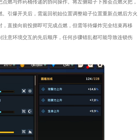
把点燃与炸药桶传递的协同操作。将左侧箱子下推会点燃火把，
燃。引爆开关后，需返回初始位置调整箱子位置重新点燃后方火
时，直接向前投掷即可完成点燃，但需等待爆炸完全结束再移
别注意环境交互的先后顺序，任何步骤错乱都可能导致连锁伤