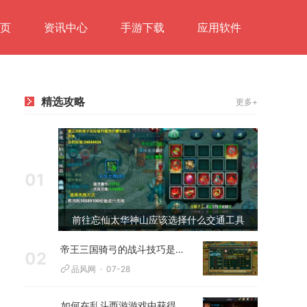
页
资讯中心
手游下载
应用软件
精选攻略
更多+
01
前往忘仙太华神山应该选择什么交通工具
帝王三国骑弓的战斗技巧是什么
02
品风网
07-28
如何在乱斗西游游戏中获得新英雄通天的资格