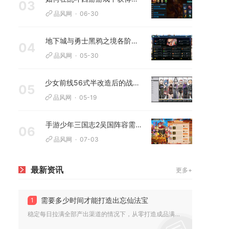
03
品风网
06-30
地下城与勇士黑鸦之境各阶段奖励有哪些难度区别
04
品风网
05-30
少女前线56式半改造后的战力提升了吗
05
品风网
05-19
手游少年三国志2吴国阵容需要特别注意哪些克制关系
06
品风网
07-03
最新资讯
更多+
需要多少时间才能打造出忘仙法宝
1
稳定每日拉满全部产出渠道的情况下，从零打造成品满配橙色毕业法...