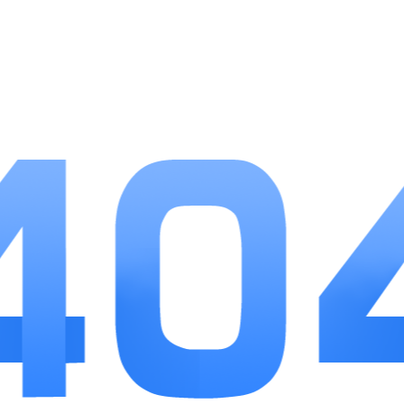
3、奖励渠道丰富，通过日常任务、跑酷宝箱、活
动途径稳定获取各类资源。
小编点评
汤姆猫跑酷作为老牌休闲跑酷手游，平衡了简单操
作与可探索内容，不设置高强度竞技压力，游玩氛围轻
松解压。无尽赛道机制保障每次奔跑体验存在变化，家
园养成系统让收集资源拥有明确用途。游玩时可以循序
渐进熟悉赛道障碍规律，合理利用各类道具，稳步提升
跑酷得分。